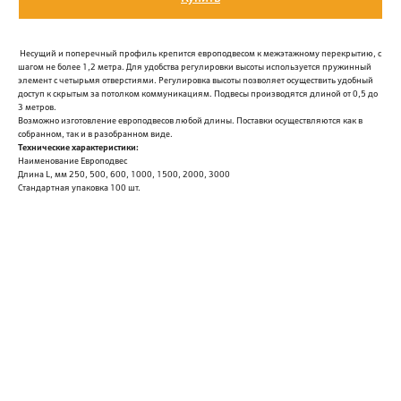
Несущий и поперечный профиль крепится европодвесом к межэтажному перекрытию, с
шагом не более 1,2 метра. Для удобства регулировки высоты используется пружинный
элемент с четырьмя отверстиями. Регулировка высоты позволяет осуществить удобный
доступ к скрытым за потолком коммуникациям. Подвесы производятся длиной от 0,5 до
3 метров.
Возможно изготовление европодвесов любой длины. Поставки осуществляются как в
собранном, так и в разобранном виде.
Технические характеристики:
Наименование Европодвес
Длина L, мм 250, 500, 600, 1000, 1500, 2000, 3000
Стандартная упаковка 100 шт.