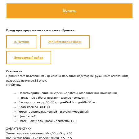
Купить
Продукция представлена в магазинах Брянска:
п. Путевка
ЖК «Мегаполис-Парк»
Володарский район
Основание
Применяется по бетонным и цементно-песчаным недеформи-рующимся основаниям,
возрастом не менее 28 суток.
СВОЙСТВА
Область применения:
внутренние работы, отапливаемые помещения,
наружнные работы, неотапливаемые помещения
Размер плитки: до 30х30 см, до 45х45см, до 60х60 см
Класс клея по ГОСТ: С1
Уровень эксплуатационной нагрузки: умеренный
Цвет: серый
Особенности: армирование системой FST
ХАРАКТЕРИСТИКИ
Температура выполнения работ, °С от+5 до +30
Количество воды на 25 кг сухой смеси, л 5 - 7,5